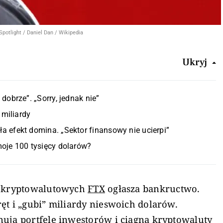
potlight / Daniel Dan / Wikipedia
Ukryj
dobrze”. „Sorry, jednak nie”
 miliardy
 efekt domina. „Sektor finansowy nie ucierpi”
oje 100 tysięcy dolarów?
d kryptowalutowych
FTX
ogłasza bankructwo.
ęt i „gubi” miliardy nieswoich dolarów.
nują portfele inwestorów i ciągną kryptowaluty