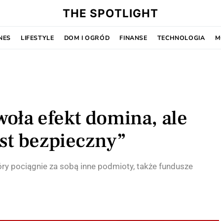
THE SPOTLIGHT
NES
LIFESTYLE
DOM I OGRÓD
FINANSE
TECHNOLOGIA
M
oła efekt domina, ale
est bezpieczny”
y pociągnie za sobą inne podmioty, także fundusze