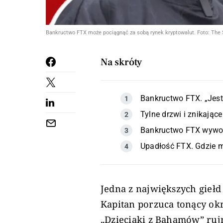
Bankructwo FTX może pociągnąć za sobą rynek kryptowalut. Foto: The S
Na skróty
Bankructwo FTX. „Jest 
Tylne drzwi i znikające
Bankructwo FTX wywoła
Upadłość FTX. Gdzie m
Jedna z największych gieł
Kapitan porzuca tonący okr
„Dzieciaki z Bahamów” ruj