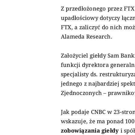
Z przedłożonego przez FT
upadłościowy dotyczy łącz
FTX, a zaliczyć do nich mo
Alameda Research.
Założyciel giełdy Sam Ban
funkcji dyrektora generaln
specjalisty ds. restruktury
jednego z najbardziej spe
Zjednoczonych – prawnikow
Jak podaje CNBC w 23-str
wskazuje, że ma ponad 100 
zobowiązania giełdy
i spó