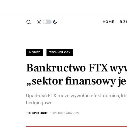
HOME
BIZ
MONEY
TECHNOLOGY
Bankructwo FTX wyw
„sektor finansowy j
Upadłość FTX może wywołać efekt domina, któr
hedgingowe.
THE SPOTLIGHT
12 LISTOPADA 2022