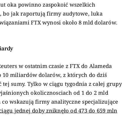
rzut oka powinno zaspokoić wszelkich
, bo jak raportują firmy audytowe, luka
wiązaniami FTX wynosi około 8 mld dolarów.
liardy
Reuters w ostatnim czasie z FTX do Alameda
 10 miliardów dolarów, z których do dziś
 tej sumy. Tylko w ciągu tygodnia z całej grupy
jaśnionych okolicznosciach od 1 do 2 mld
a co wskazują firmy analityczne specjalizujące
ciągu jednej doby zniknęło od 473 do 659 mln