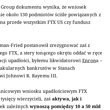
X Group dokumentu wynika, że wniosek
nie około 130 podmiotów ściśle powiązanych z
żna przede wszystkim FTX US czy fundusz
kman-Fried postanowił zrezygnować zaś z
ego FTX, a stery tonącego okrętu oddać w ręce
zacji upadłości, byłemu likwidatorowi
Enron
a –
ktakularnych bankrutów w Stanach
i Johnowi R. Rayemu III.
onnicowym wniosku upadłościowym FTX
tysięcy wierzycieli, zaś
aktywa, jak i
łek zależnych
wynoszą pomiędzy 10 a 50 mld