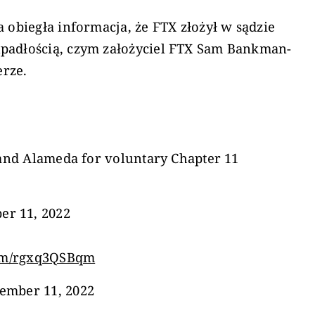
 obiegła informacja, że FTX złożył w sądzie
padłością, czym założyciel FTX Sam Bankman-
erze.
, and Alameda for voluntary Chapter 11
r 11, 2022
com/rgxq3QSBqm
ember 11, 2022