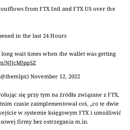
 outflows from FTX Intl and FTX US over the
ened in the last 24 Hours
long wait times when the wallet was getting
com/NJJcMJppSZ
(@themlpx)
November 12, 2022
ołując się przy tym na źródła związane z FTX,
nim czasie zaimplementował coś, „co te dwie
 wejście w systemie księgowym FTX i umożliwić
sowej firmy bez ostrzegania m.in.