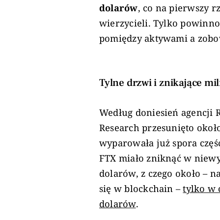
dolarów
, co na pierwszy 
wierzycieli. Tylko powinno
pomiędzy aktywami a zobo
Tylne drzwi i znikające mi
Według doniesień agencji 
Research przesunięto około
wyparowała już spora część
FTX miało zniknąć w niewy
dolarów, z czego około – n
się w blockchain –
tylko w 
dolarów
.