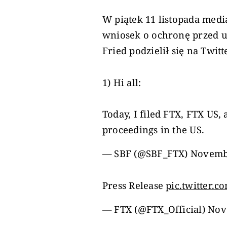
W piątek 11 listopada media
wniosek o ochronę przed u
Fried podzielił się na Twitt
1) Hi all:
Today, I filed FTX, FTX US
proceedings in the US.
— SBF (@SBF_FTX)
Novembe
Press Release
pic.twitter.
— FTX (@FTX_Official)
Nov