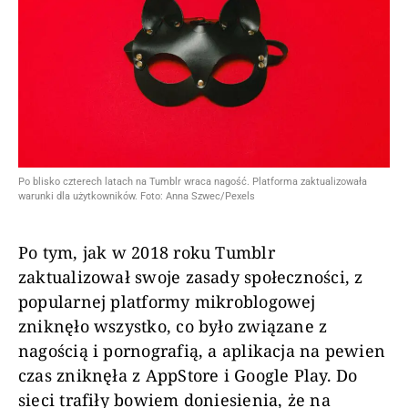
Po blisko czterech latach na Tumblr wraca nagość. Platforma zaktualizowała
warunki dla użytkowników. Foto: Anna Szwec/Pexels
Po tym, jak w 2018 roku Tumblr
zaktualizował swoje zasady społeczności, z
popularnej platformy mikroblogowej
zniknęło wszystko, co było związane z
nagością i pornografią, a aplikacja na pewien
czas zniknęła z AppStore i Google Play. Do
sieci trafiły bowiem doniesienia, że na