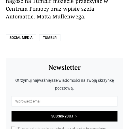
nagość na Tumblr możecie przeczytać w
Centrum Pomocy
oraz
wpisie szefa
Automattic, Matta Mullenwega
.
SOCIAL MEDIA
TUMBLR
Newsletter
Otrzymuj najważniejsze wiadomości na swoją skrzynkę
pocztową.
SUBSKRYBUJ
Zaznaczając to pole, potwierdzasz akceptację warunków